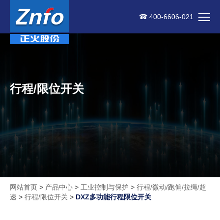
☎ 400-6606-021
行程/限位开关
网站首页
>
产品中心
>
工业控制与保护
>
行程/微动/跑偏/拉绳/超
速
>
行程/限位开关
>
DXZ多功能行程限位开关