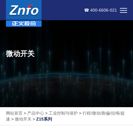
☎ 400-6606-021
微动开关
网站首页
>
产品中心
>
工业控制与保护
>
行程/微动/跑偏/拉绳/超
速
>
微动开关
>
Z15系列