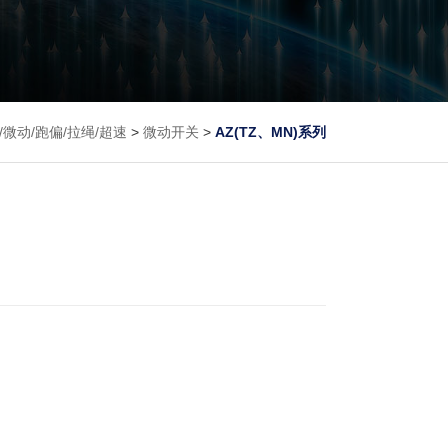
/微动/跑偏/拉绳/超速
>
微动开关
>
AZ(TZ、MN)系列